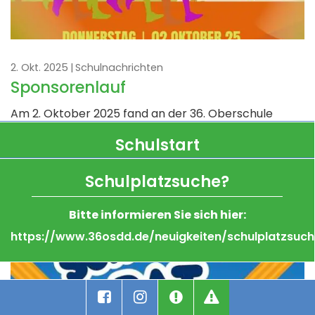
2. Okt. 2025
Schulnachrichten
Sponsorenlauf
Am 2. Oktober 2025 fand an der 36. Oberschule
Dresden der erste Sponsorenlauf statt – und er war
Schulstart
ein voller Erfolg. Unsere Schülerinnen und Schüler
zeigten großen Einsatz, Ausdauer und...
Schulplatzsuche?
17.08.2026
weiterlesen
Klassen 5: Treff 8:00 Uhr auf dem Schulhof
Bitte informieren Sie sich hier:
ab Klasse 6: Treff 8:30 Uhr im Unterrichtsraum
https://www.36osdd.de/neuigkeiten/schulplatzsuch
(Aushang)