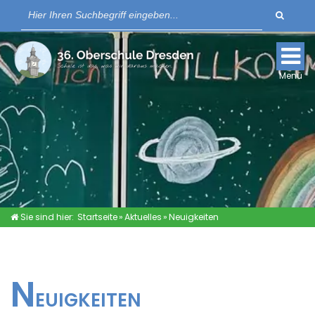
Suche
Für Lernende
Für Eltern
Menü
Schulkleidung
Links
Sie sind hier:
Startseite
»
Aktuelles
»
Neuigkeiten
AKTUELLES
N
SCHULPLATZANFRAGE
EUIGKEITEN