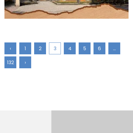
‹
1
2
3
4
5
6
...
132
›