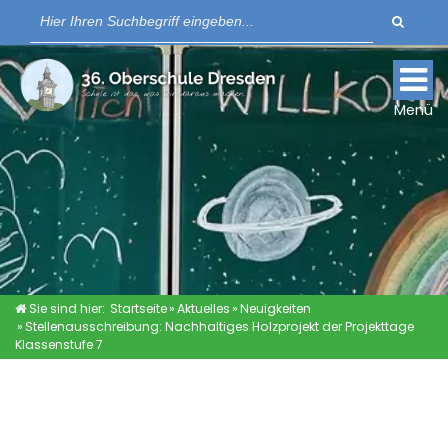
Suche
Für Lernende
Für Eltern
Menü
Schulkleidung
Links
Sie sind hier:
Startseite
»
Aktuelles
»
Neuigkeiten
»
Stellenausschreibung: Nachhaltiges Holzprojekt der Projekttage
AKTUELLES
Klassenstufe 7
SCHULPLATZANFRAGE