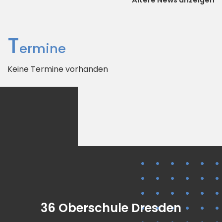
Ältere News anzeigen
T
ermine
Keine Termine vorhanden
kooperativ
digital
36 Oberschule Dresden
vielfältig