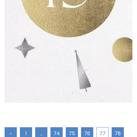
‹
1
...
74
75
76
77
78