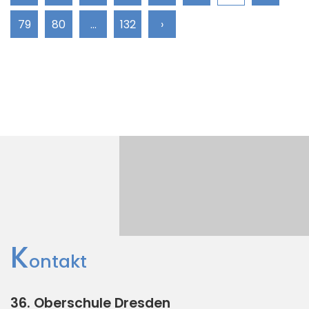
79
80
...
132
›
K
ontakt
36. Oberschule Dresden