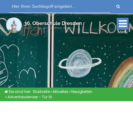
Suche
Für Lernende
Für Eltern
Menü
Schulkleidung
Links
Sie sind hier:
Startseite
»
Aktuelles
»
Neuigkeiten
»
Adventskalender - Tür 19
AKTUELLES
SCHULPLATZANFRAGE