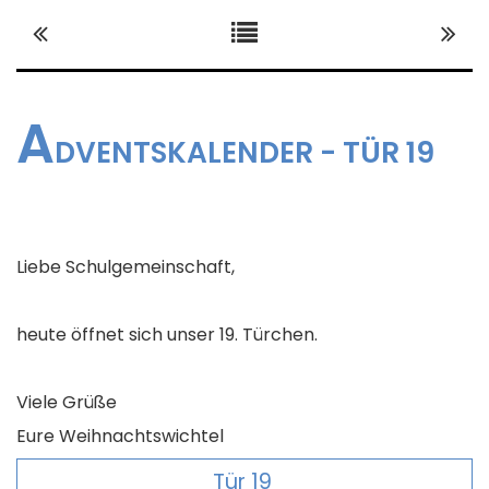
DIGITALE SCHULE
A
ORGANISATION
DVENTSKALENDER - TÜR 19
SCHULLEBEN
Liebe Schulgemeinschaft,
NETZWERK
heute öffnet sich unser 19. Türchen.
Viele Grüße
Eure Weihnachtswichtel
Tür 19