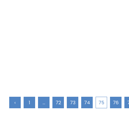
‹
1
...
72
73
74
75
76