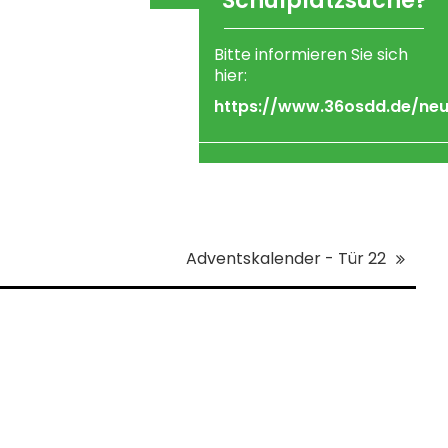
Schulplatzsuche?
17.08.2026
Klassen 5: Treff 8:00 Uhr auf
dem Schulhof
Bitte informieren Sie sich
hier:
ab Klasse 6: Treff 8:30 Uhr
im Unterrichtsraum
https://www.36osdd.de/neui
(Aushang)
Adventskalender - Tür 22