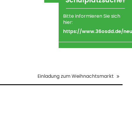
Schulplatzsuche?
17.08.2026
Klassen 5: Treff 8:00 Uhr auf
dem Schulhof
Bitte informieren Sie sich
hier:
ab Klasse 6: Treff 8:30 Uhr
im Unterrichtsraum
https://www.36osdd.de/neui
(Aushang)
Einladung zum Weihnachtsmarkt