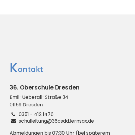
K
ontakt
36. Oberschule Dresden
Emil-Ueberall-Straße
34
01159
Dresden
0351 - 412 1476
schulleitung@36osdd.lernsax.de
Abmeldungen bis 07:30 Uhr (bei späterem