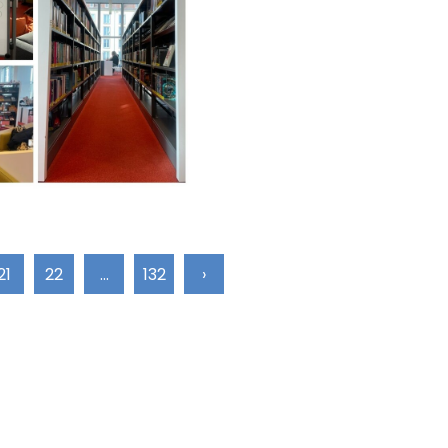
21
22
...
132
›