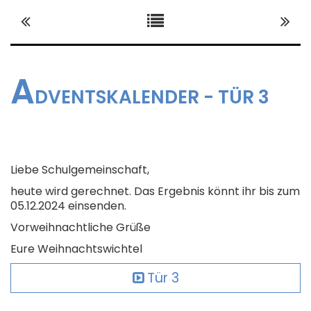
DIGITALE SCHULE
A
ORGANISATION
DVENTSKALENDER - TÜR 3
SCHULLEBEN
Liebe Schulgemeinschaft,
heute wird gerechnet. Das Ergebnis könnt ihr bis zum
NETZWERK
05.12.2024 einsenden.
Vorweihnachtliche Grüße
Eure Weihnachtswichtel
Tür 3