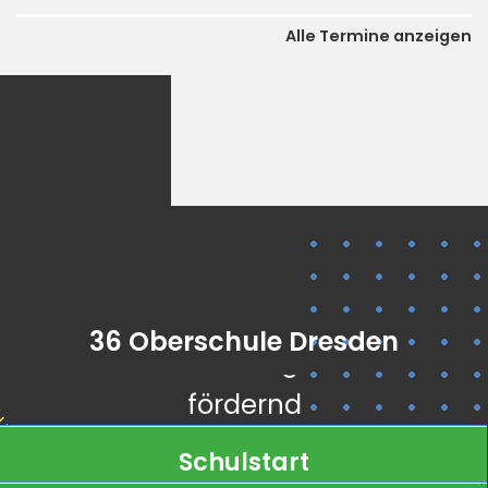
Alle Termine anzeigen
kooperativ
digital
36 Oberschule Dresden
vielfältig
fördernd
inklusiv
Schulstart
berufsorientierend