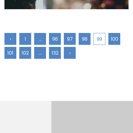
‹
1
...
96
97
98
99
100
101
102
...
132
›