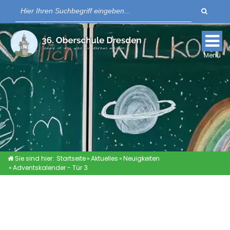
Suche
Für Lernende
Für Eltern
Menü
Schulkleidung
Links
Sie sind hier:
Startseite
»
Aktuelles
»
Neuigkeiten
»
Adventskalender - Tür 3
AKTUELLES
SCHULPLATZANFRAGE